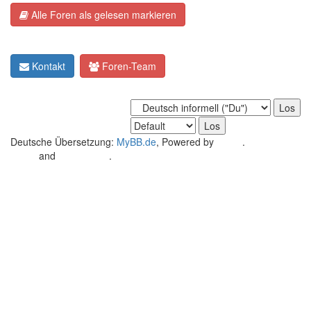
Alle Foren als gelesen markieren
Kontakt
Foren-Team
Deutsche Übersetzung:
MyBB.de
, Powered by
MyBB
.
Crafted by
EREE
and
Android BG
.