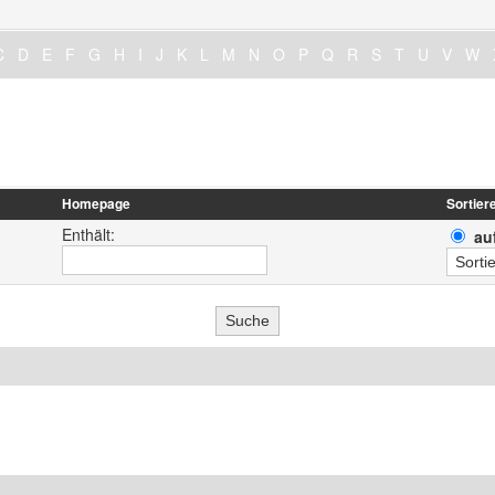
C
D
E
F
G
H
I
J
K
L
M
N
O
P
Q
R
S
T
U
V
W
Homepage
Sortier
Enthält:
au