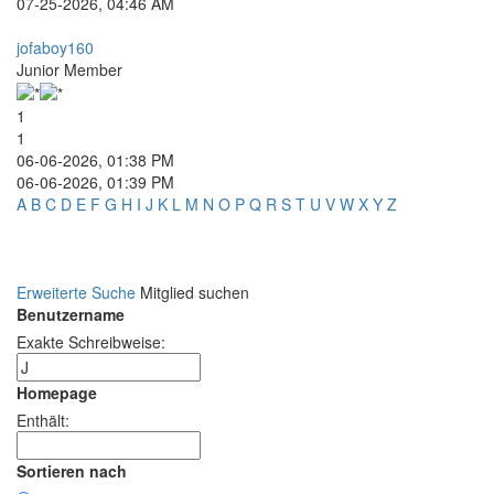
07-25-2026, 04:46 AM
jofaboy160
Junior Member
1
1
06-06-2026, 01:38 PM
06-06-2026, 01:39 PM
A
B
C
D
E
F
G
H
I
J
K
L
M
N
O
P
Q
R
S
T
U
V
W
X
Y
Z
Erweiterte Suche
Mitglied suchen
Benutzername
Exakte Schreibweise:
Homepage
Enthält:
Sortieren nach